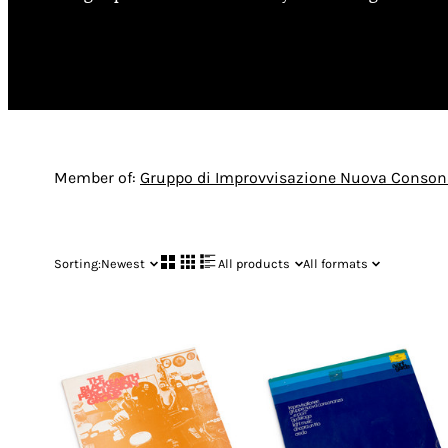
Mario Bertoncini
Member of:
Gruppo di Improvvisazione Nuova Conso
Sorting:
Newest
All products
All formats