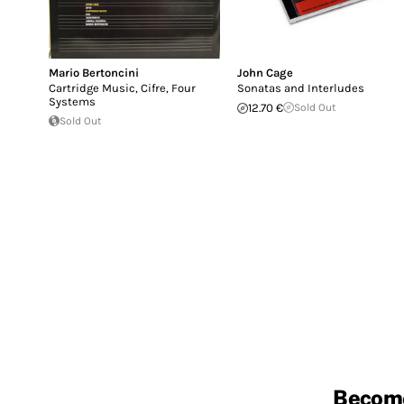
Mario Bertoncini
John Cage
Cartridge Music, Cifre, Four
Sonatas and Interludes
Systems
12.70 €
Sold Out
Sold Out
Becom