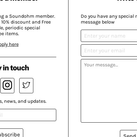
ing a Soundohm member.
Do you have any special 
 10% discount and Free
message below
, periodic special
ee items.
pply here
 in touch
s, news, and updates.
ubscribe
Send