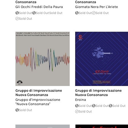
Consonanza
Consonanza
Gli Occhi Freddi Della Paura
Giornata Nera Per L'Ariete
Sold Out
Sold Out
Sold Out
Sold Out
Sold Out
Sold Out
Gruppo di Improvvisazione
Gruppo di Improvvisazione
Nuova Consonanza
Nuova Consonanza
Gruppo d'Improvvisazione
Eroina
"Nuova Consonanza"
Sold Out
Sold Out
Sold Out
Sold Out
Sold Out