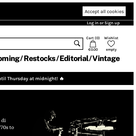
Accept all cookies
Log in or Sign up
Cart (
0
)
Wishlist
€0.00
empty
oming
Restocks
Editorial
Vintage
til Thursday at midnight! 🔥
 di
‘70s to