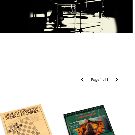
Page
1
of
1