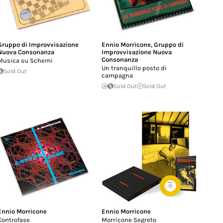
Gruppo di Improvvisazione
Ennio Morricone
,
Gruppo di
Nuova Consonanza
Improvvisazione Nuova
Consonanza
Musica su Schemi
Un tranquillo posto di
Sold Out
campagna
Sold Out
Sold Out
Ennio Morricone
Ennio Morricone
Controfase
Morricone Segreto