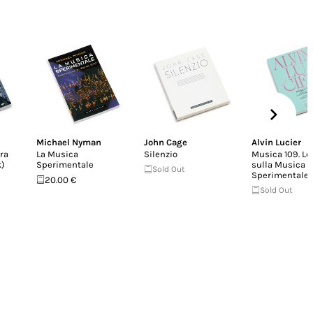
Michael Nyman
John Cage
Alvin Lucier
ra
La Musica
Silenzio
Musica 109. Le
k)
Sperimentale
sulla Musica
Sold Out
Sperimentale
20.00 €
Sold Out