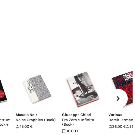
a
Masala Noir
Giuseppe Chiari
Various
ectrum
Noise Graphics (Book)
Fra Zero e Infinito
Derek Jarman
Book +
(Book)
43.00 €
36.00 €
36
30.00 €