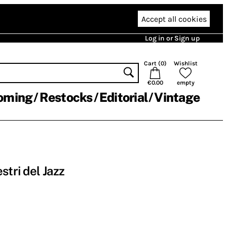
Accept all cookies
Log in or Sign up
Cart (
0
)
Wishlist
€0.00
empty
oming
Restocks
Editorial
Vintage
stri del Jazz