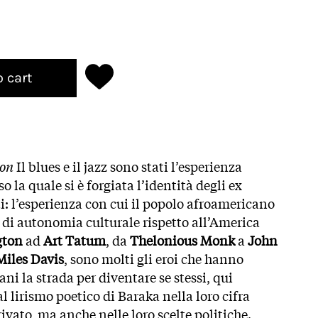
o cart
ion
Il blues e il jazz sono stati l’esperienza
 la quale si è forgiata l’identità degli ex
ti: l’esperienza con cui il popolo afroamericano
 di autonomia culturale rispetto all’America
gton
ad
Art Tatum
, da
Thelonious Monk
a
John
Miles Davis
, sono molti gli eroi che hanno
ni la strada per diventare se stessi, qui
 lirismo poetico di Baraka nella loro cifra
rivato, ma anche nelle loro scelte politiche.