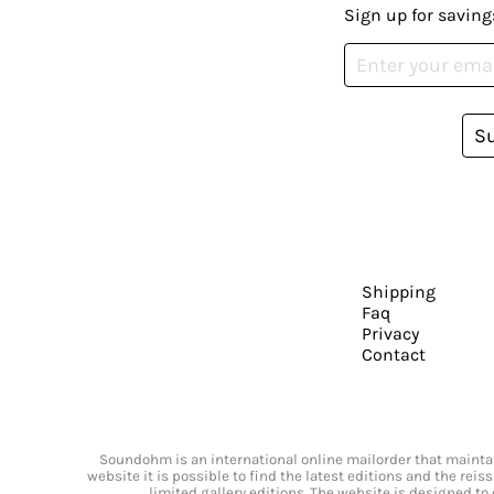
Sign up for saving
S
Shipping
Faq
Privacy
Contact
Soundohm is an international online mailorder that maintain
website it is possible to find the latest editions and the rei
limited gallery editions. The website is designed to 