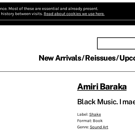
nce.
Most of these are essential and already present.
history between visits.
Read about cookies we use here.
New Arrivals
Reissues
Upc
Amiri Baraka
Black Music. I mae
Label:
Shake
Format:
Book
Genre:
Sound Art