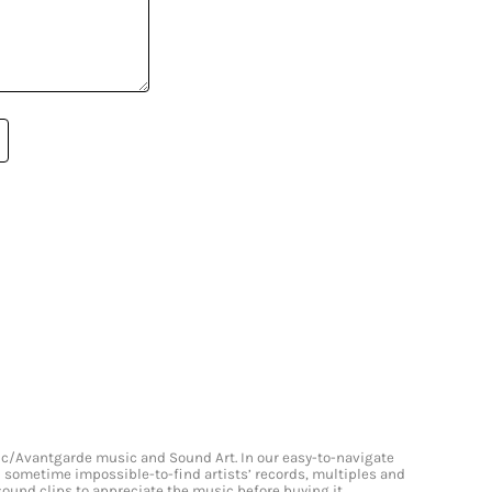
onic/Avantgarde music and Sound Art. In our easy-to-navigate
and sometime impossible-to-find artists’ records, multiples and
 sound clips to appreciate the music before buying it.