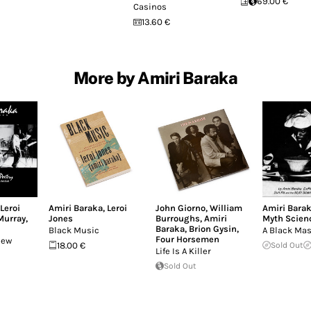
69.00 €
Casinos
13.60 €
More by Amiri Baraka
Leroi
Amiri Baraka
,
Leroi
John Giorno
,
William
Amiri Bara
Murray
,
Jones
Burroughs
,
Amiri
Myth Scien
Baraka
,
Brion Gysin
,
Black Music
A Black Ma
Four Horsemen
New
18.00 €
Sold Out
Life Is A Killer
Sold Out