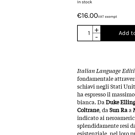
In stock
€16.00
VAT exempt
+
Add t
-
Italian Language Edit
fondamentale attraverso
schiavi negli Stati Uni
ha espresso il massimo
bianca. Da
Duke Ellin
Coltrane
, da
Sun Ra
a
indicato ai neroamerica
splendidamente resi dal
esistenziale, nel loro p