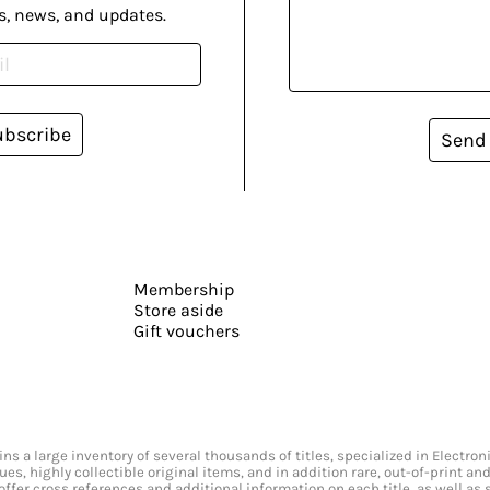
s, news, and updates.
ubscribe
Send
Membership
Store aside
Gift vouchers
s a large inventory of several thousands of titles, specialized in Electr
ssues, highly collectible original items, and in addition rare, out-of-print 
offer cross references and additional information on each title, as well as