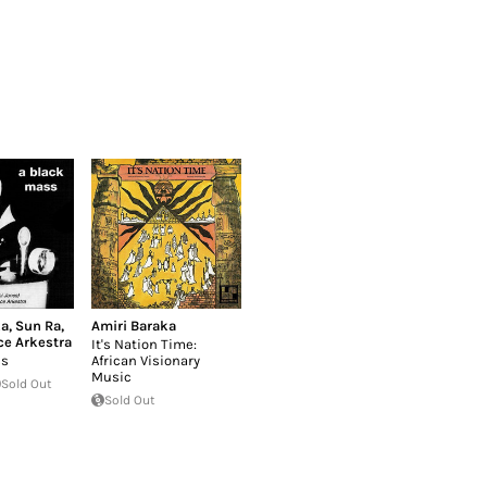
ka
,
Sun Ra
,
Amiri Baraka
ce Arkestra
It's Nation Time:
ss
African Visionary
Music
Sold Out
Sold Out