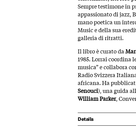
Sempre testimone in p
appassionato di jazz, B
mano poetica un intero 
Music e della sua eredi
galleria di ritratti.
Il libro è curato da
Mar
1985. Lorrai coordina l
musica” e collabora con
Radio Svizzera Italian
africana. Ha pubblicato
Senouci
), una guida al
William Parker
, Conver
Details