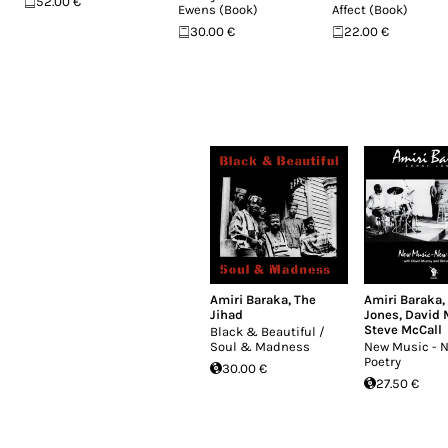
52.00 €
Ewens (Book)
Affect (Book)
30.00 €
22.00 €
Amiri Baraka
,
The
Amiri Baraka
,
Jihad
Jones
,
David 
Steve McCall
Black & Beautiful /
Soul & Madness
New Music - 
Poetry
30.00 €
27.50 €