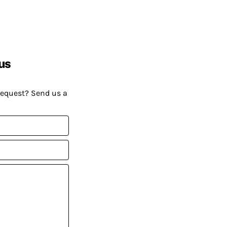
us
request? Send us a