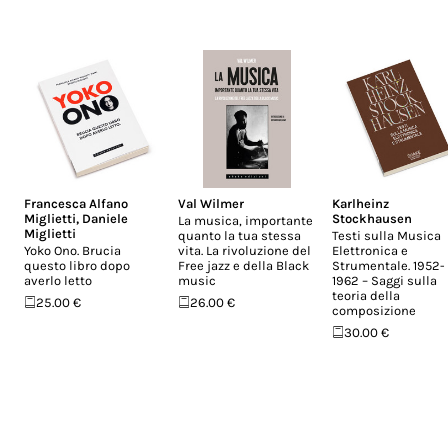
Francesca Alfano
Val Wilmer
Karlheinz
Miglietti
,
Daniele
Stockhausen
La musica, importante
Miglietti
quanto la tua stessa
Testi sulla Musica
Yoko Ono. Brucia
vita. La rivoluzione del
Elettronica e
questo libro dopo
Free jazz e della Black
Strumentale. 1952-
averlo letto
music
1962 – Saggi sulla
teoria della
25.00 €
26.00 €
composizione
30.00 €