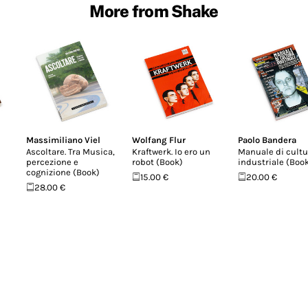
More from Shake
Massimiliano Viel
Wolfang Flur
Paolo Bandera
Ascoltare. Tra Musica,
Kraftwerk. Io ero un
Manuale di cultu
percezione e
robot (Book)
industriale (Boo
cognizione (Book)
15.00 €
20.00 €
28.00 €