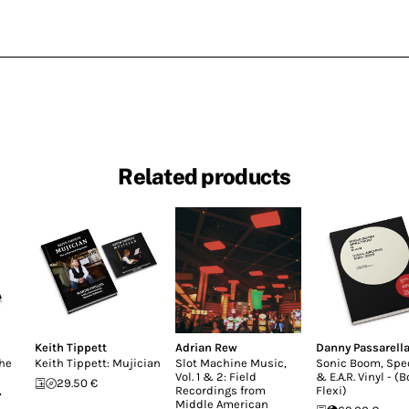
Related products
Keith Tippett
Adrian Rew
Danny Passarell
the
Keith Tippett: Mujician
Slot Machine Music,
Sonic Boom, Sp
Vol. 1 & 2: Field
& E.A.R. Vinyl - (
29.50 €
,
Recordings from
Flexi)
Middle American