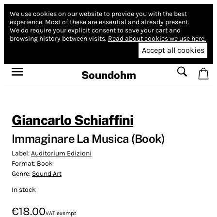
We use cookies on our website to provide you with the best
experience.
Most of these are essential and already present.
We do require your explicit consent to save your cart and
browsing history between visits.
Read about cookies we use here.
Accept all cookies
Soundohm
Giancarlo Schiaffini
Immaginare La Musica (Book)
Label:
Auditorium Edizioni
Format:
Book
Genre:
Sound Art
In stock
€18.00
VAT exempt