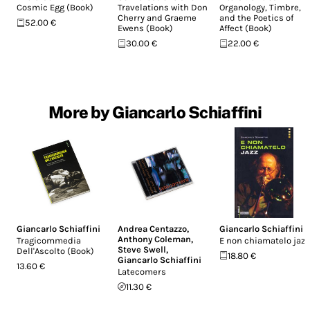
Cosmic Egg (Book)
Travelations with Don
Organology, Timbre,
Cherry and Graeme
and the Poetics of
52.00 €
Ewens (Book)
Affect (Book)
30.00 €
22.00 €
More by Giancarlo Schiaffini
Giancarlo Schiaffini
Andrea Centazzo
,
Giancarlo Schiaffini
Anthony Coleman
,
Tragicommedia
E non chiamatelo jazz
Steve Swell
,
Dell'Ascolto (Book)
18.80 €
Giancarlo Schiaffini
13.60 €
Latecomers
11.30 €